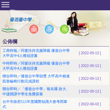
首頁
公佈欄
開課公告
學校登入
公佈欄
學生登入
工商時報／同窗扶持克服障礙 優遊台中學
[ 2022-09-13 ]
大甲高中4人獲頒證書
管理者登入
中時即時／同窗扶持克服障礙 優遊台中學
[ 2022-09-13 ]
大甲高中4人獲頒證書
聯合即時／優遊台中學頒獎 大甲高中賴連
[ 2022-09-13 ]
凱靠輪椅行動完成課程
聯合即時／「優遊台中學」報名囉 政大、
[ 2022-09-13 ]
中捷開課中學生免費探索
台中市政府111年度國際知識大會考閉幕
[ 2022-08-02 ]
式