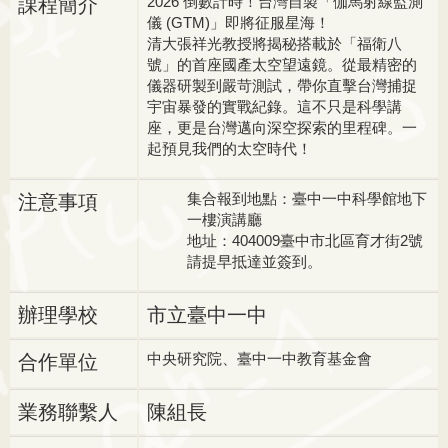
2026 倒數計時！台灣自製「伽馬射線監測
課程簡介
儀 (GTM)」即將征服星海！
清大張祥光教授將揭秘搭載於「福衛八
號」的首座國產太空望遠鏡。從最精密的
儀器研製到嚴苛測試，帶你直擊台灣捕捉
宇宙暴發的實戰紀錄。這不只是科學講
座，更是台灣邁向深空探索的里程碑。一
起預見我們的太空時代！
集合報到地點：臺中一中科學館地下
注意事項
一樓演講廳
地址：404009臺中市北區育才街2號
請提早抵達並簽到。
辦理學校
市立臺中一中
中央研究院、臺中一中教育基金會
合作單位
業務聯繫人
陳組長