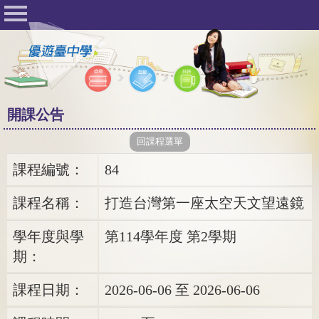
首頁
公佈欄
開課公告
學校登入
開課公告
學生登入
管理者登入
課程編號：
84
課程名稱：
打造台灣第一座太空天文望遠鏡
學年度與學
第114學年度 第2學期
期：
課程日期：
2026-06-06 至 2026-06-06